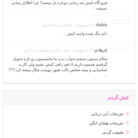
فرودگاه کیش چه زمانی دوباره باز میشه؟ چرا اطلاع رسانی
نمیشه ...
shahin
۲۱ اردیبهشت
خاطرات و یادداشتها
دلم تنگ شده واسه کیش ...
فرهادی
۱۳ اردیبهشت
سفر با ماشین شخصی به کیش
سلام ممنون میشم جواب بدید ما ماشینمون رو تازه تحویل
گرفتیم تصمیم داریم ۱۸هم راهی کیش بشیم ولی کارت
شناسایی و بیمه شخص ثالث هنوز نیومده چکار میشه کرد؟؟؟
...
کیش گردی
تفریحات آبی دریایی
تفریحات هیجان انگیز
طبیعت گردی