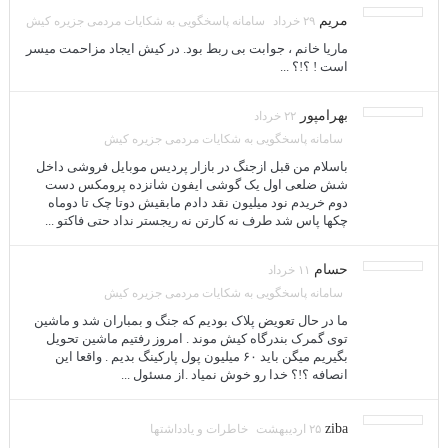
مریم
۲۹ خرداد
سامانه پاسخگویی به شکایات مردمی جزیره کیش
ماریا خانم ، جوابت بی ربط بود. در کیش ایجاد مزاحمت میسر
است ! ؟!؟ ...
بهرامپور
۲۲ خرداد
سامانه پاسخگویی به شکایات مردمی جزیره کیش
باسلام من قبل ازجنگ در بازار پردیس موبایل فروشی داخل
شش ضلعی اول یک گوشی ایفون شانزده پرومکس دست
دوم خریدم نود میلیون نقد دادم مابقیش دوتا چک تا دوماه
چکها پاس شد طرف نه کارتن نه ریجستر نداد حتی فاکتو ...
حسام
۱۱ خرداد
سامانه پاسخگویی به شکایات مردمی جزیره کیش
ما در حال تعویض پلاک بودیم که جنگ و بمباران شد و ماشین
توی گمرک بندرگاه کیش موند . امروز رفتیم ماشین تحویل
بگیریم میگن باید ۶۰ میلیون پول پارکینگ بدیم . واقعا این
انصافه ؟!؟ خدا رو خوش نمیاد .از مسئول ...
ziba
۲۵ اردیبهشت
خاطرات و یادداشتها