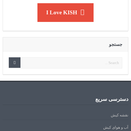
I Love KISH
جستجو
دسترسی سریع
نقشه کیش
آب و هوای کیش