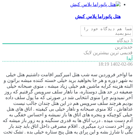
هتل پانوراما پلاس کیش
3
دیدگاه
جدیدترین
قدیمی ترین
بیشترین لایک
آیدا
1402-02-06 18:19
ما اواخر فروردین سه شب هتل امیرکبیر اقامت داشتیم هتل خیلی
به شهر دوره و هر جا بخواهید برید خیلی خسته کننده میشه براتون و
البته هزینه کرایه ماشین هم خیلی زیاد میشه ، منوی صبحانه خیلی
ضعیفه در حد هتل دوستاره، ما ناهار سلف سرویس گرفتیم که روز
آخر نمیدونم چرا منوی انتخابی شد در صورتی که ما پول سلف داده
بودیم هرچند سلف سرویس هم در این هتل چندان جالب نیست
غذاهاش ، کلا منوی صبحانه و ناهار خیلی بی کیفیته . اتاق های هتل
خیلی کوچیکه و پنجره های اتاق ها باز نمیشه و احساس خفگی به
آدم دست میده . درب اتاق ها به قدری سنگینه و به زور باز میشه که
روز آخر دست درد میگیری . اقلام مصرفی داخل اتاق باید چند بار
بگی تا شارژ بشه و این برای یه هتل پنج ستاره خیلی بده . تشک تخت