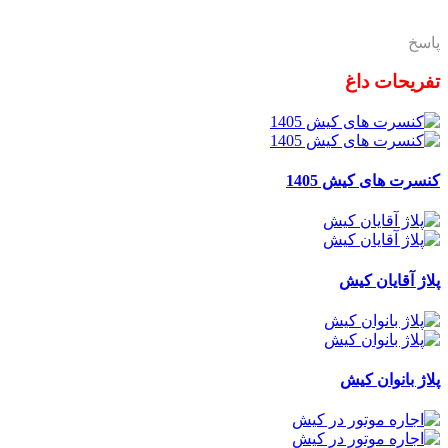
پاسخ
تفریحات داغ
کنسرت های کیش 1405
پلاژ آقایان کیش
پلاژ بانوان کیش