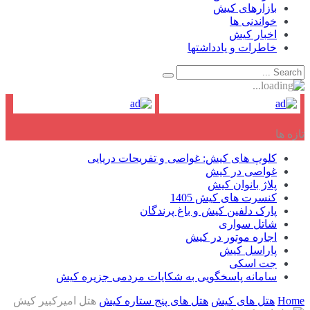
بازارهای کیش
خواندنی ها
اخبار کیش
خاطرات و یادداشتها
تازه ها
کلوپ های کیش: غواصی و تفریحات دریایی
غواصی در کیش
پلاژ بانوان کیش
کنسرت های کیش 1405
پارک دلفین کیش و باغ پرندگان
شاتل سواری
اجاره موتور در کیش
پاراسل کیش
جت اسکی
سامانه پاسخگویی به شکایات مردمی جزیره کیش
Home
هتل های کیش
هتل های پنج ستاره کیش
هتل امیرکبیر کیش