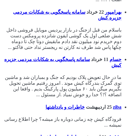
بهرامپور
22 خرداد
سامانه پاسخگویی به شکایات مردمی
جزیره کیش
باسلام من قبل ازجنگ در بازار پردیس موبایل فروشی داخل
شش ضلعی اول یک گوشی ایفون شانزده پرومکس دست
دوم خریدم نود میلیون نقد دادم مابقیش دوتا چک تا دوماه
چکها پاس شد طرف نه کارتن نه ریجستر نداد حتی فاکتو ...
حسام
11 خرداد
سامانه پاسخگویی به شکایات مردمی جزیره
کیش
ما در حال تعویض پلاک بودیم که جنگ و بمباران شد و ماشین
توی گمرک بندرگاه کیش موند . امروز رفتیم ماشین تحویل
بگیریم میگن باید ۶۰ میلیون پول پارکینگ بدیم . واقعا این
انصافه ؟!؟ خدا رو خوش نمیاد .از مسئول ...
ziba
25 اردیبهشت
خاطرات و یادداشتها
فرودگاه کیش چه زمانی دوباره باز میشه؟ چرا اطلاع رسانی
نمیشه ...