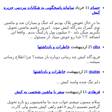
حسام
11 خرداد
سامانه پاسخگویی به شکایات مردمی جزیره
کیش
ما در حال تعویض پلاک بودیم که جنگ و بمباران شد و ماشین
توی گمرک بندرگاه کیش موند . امروز رفتیم ماشین تحویل
بگیریم میگن باید ۶۰ میلیون پول پارکینگ بدیم . واقعا این
انصافه ؟!؟ خدا رو خوش نمیاد .از مسئول ...
ziba
25 اردیبهشت
خاطرات و یادداشتها
فرودگاه کیش چه زمانی دوباره باز میشه؟ چرا اطلاع رسانی
نمیشه ...
shahin
21 اردیبهشت
خاطرات و یادداشتها
دلم تنگ شده واسه کیش ...
فرهادی
13 اردیبهشت
سفر با ماشین شخصی به کیش
سلام ممنون میشم جواب بدید ما ماشینمون رو تازه تحویل
گرفتیم تصمیم داریم ۱۸هم راهی کیش بشیم ولی کارت
شناسایی و بیمه شخص ثالث هنوز نیومده چکار میشه