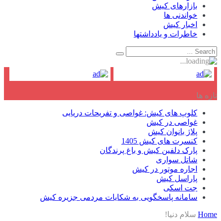
بازارهای کیش
خواندنی ها
اخبار کیش
خاطرات و یادداشتها
تازه ها
کلوپ های کیش: غواصی و تفریحات دریایی
غواصی در کیش
پلاژ بانوان کیش
کنسرت های کیش 1405
پارک دلفین کیش و باغ پرندگان
شاتل سواری
اجاره موتور در کیش
پاراسل کیش
جت اسکی
سامانه پاسخگویی به شکایات مردمی جزیره کیش
Home
سلام دنیا!