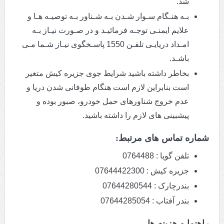
شد.
بـه هنـگام سـوار شـدن بـه شـناور بـه توصیـه هـا و
علایم ایمنـی توجـه فرمائیـد و در صـورت نیـاز بـه
امـداد دریایـی تلفـن 1550 پاسـخگوی نیـاز شـما مـی
باشـد.
بخاطر داشته باشید شرایط جوی جزیره کیش متغیر
است بنابراین لازم است هنگام طوفانی شدن دریا و
عدم خروج شناورهای حمل خودرو، صبور بوده و
پیشبینی های لازم را داشته باشید.
شماره تماس های مرتبط:
تلفن گویا : 0764488
جزیره کیش : 07644422300
بندرچارک : 07644280544
بندر آفتاب : 07644285054
راهنما و هزینه ها