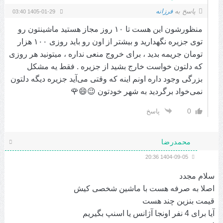
پاسخ به
فرزانه
1405-01-29 03:40
منظورشون این هست تا ۱۰ روز مجاز هستید ماشینتون رو
توی جزیره نگهدارید و بیشتر از اون رو باید روزی ۱۰۰ هزار
تومان جریمه بدید ، برای خروج منعی نداره ، میتونید هر روزی
که دلتون خواست خارج بشید از جزیره . فقط یه مشکل
بزرگی وجود داره اونم اینه که وقتی می‌آید جزیره دیگه دلتون
نمی‌خواد برگردید به شهر خودتون 😉😄🌹
0
پاسخ
محمدرضا
1404-09-05 20:36
سلام مجدد
اصلا به صرفه هست با ماشین شخصی کیش
قیمت بنزین چند هست
آیا برای 4 نفر اونجا آژانس یا اسنپ بگیریم