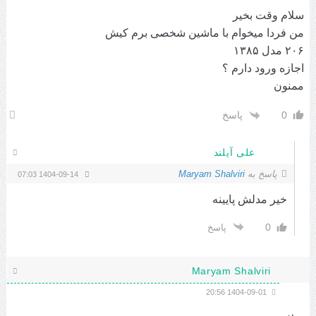
سلام وقت بخیر
من فردا میخوام با ماشین شخصی برم کیش
۲۰۶ مدل ۱۳۸۵
اجازه ورود دارم ؟
ممنون‌
0
پاسخ
علی آیلند
پاسخ به
Maryam Shalviri
1404-09-14 07:03
خیر مدلش پایینه
0
پاسخ
Maryam Shalviri
1404-09-01 20:56