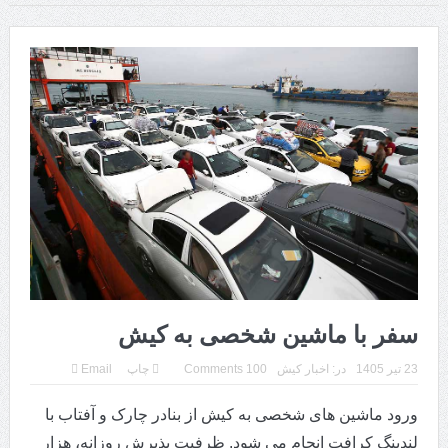
کنسرت های کیش 1405
پارک دلفین کیش و باغ پرندگان
شاتل سواری
اجاره موتور در کیش
پاراسل کیش
جت اسکی
سامانه پاسخگویی به شکایات مردمی جزیره کیش
کلوپ های کیش: غواصی و تفریحات دریایی
سفر با ماشین شخصی به کیش
23 تیر 1405
در:
اخبار کیش
100 Comments
چاپ
Email
ورود ماشین های شخصی به کیش از بنادر چارک و آفتاب با
لندینگ کرافت انجام می شود. ظرفیت پذیرش روزانه، هزار