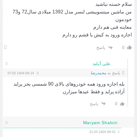
سلام خسته نباشید
من ماشین میتسوبیشی لنسر مدل 1392 میلادی سال72 و73
خودمون
معاینه فنی هم دارم
اجازه ورود به کیش یا قشم رو دارم
0
پاسخ
علی آیلند
پاسخ به
محمدرضا
1404-09-14 07:02
بله اجازه ورود همه خودروهای بالای 90 شمسی بجز پراید
آزاذه پراید و فقط عیدها میزارن
0
پاسخ
Maryam Shalviri
1404-09-01 21:03