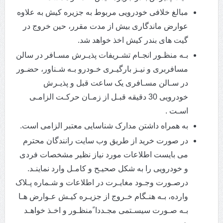
مبالغ خلافی خودرویی مربوط به جزیره کیش به علاوه
عوارض ماندگاری بیش از مدت مقرر، حین خروج در
گیت های بندر کیش اخذ خواهد شد.
بـه منظـور انجـام تشـریفات پذیـرش مسـافر در سالن
مسافربری و نیـز بارگیـری خـودرو بـه شـناور، حضـور
در سـالن مسـافری یک ساعت قبل و پذیـرش
خودرویی 30 دقیقه قبـل از زمـان حرکـت الزامـی
اسـت .
به همراه داشتن مدارک شناسایی معتبر الزامی است.
در صورت خرید از طریق وب سایت رانندگان محترم
می بایست اطلاعات مورد نیاز نظیر مشخصات فردی
و خودرویی را به شکل صحیـح و کامـل وارد نماینـد.
درصـورت وجـود مغایـرت در اطلاعات و شـماره پـلاک
وارده، بـه هنـگام خـروج از جزیـره کیـش عـوارض هـا
بـه صـورت سیسـتمی مجـددا ًمنظـور و اخـذ خواهـد