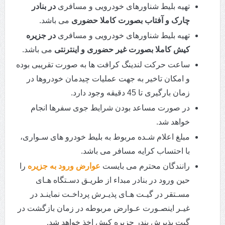
تهیه بلیط شناورهای خودرویی و مسافری
در بنادر
چارک و آفتاب بصورت
کاملا حضوری
می باشد.
تهیه بلیط شناورهای خودرویی و مسافری
در جزیره
کیش کاملا بصورت غیر حضوری و اینترنتی
می باشد.
ساعت حرکت لندینگ کرافت ها به صورت تقریبی بوده
و امکان تاخیر به جهت عملیات چیدمان خودروها در
زمان بارگیری تا 45 دقیقه وجود دارد.
در صورت مساعد بودن شرایط جوی سفرها انجام
خواهد شد.
مبلغ اعلام شـده مربوط به بلیط خودرو های سـواری،
با احتساب کرایه مسافر می باشد.
رانندگان محترم می بایست
عوارض ورود به جزیره
را
حین ورود در بنادر مبداء از طریـق دسـتگاه هـای
مسـتقر در گیـت هـای پذیـرش پرداخـت نماینـد در
غیـر اینصـورت عـوارض مربوطه در زمان بازگشت در
گیت پذیرش بندر جزیره کیش اخذ خواهد شد.