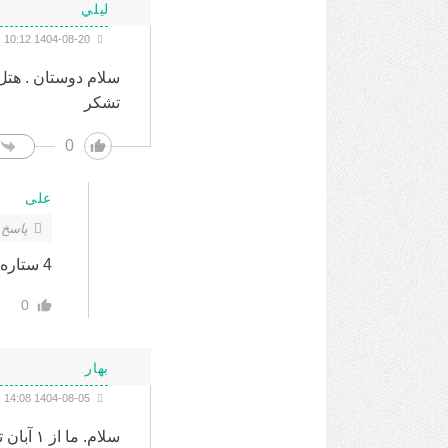
ليلي
1404-08-20 10:12
سلام دوستان . هتل
تشكر
0
علی
پاسخ 
4 ستاره لیلیوم عالیه
0
بهار
1404-08-05 14:08