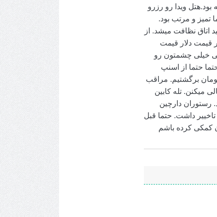
 بود.هتل ویدا رو رزرو
 تمیز و مرتب بود.
د اتاق نظافت میشد. از
ر قیمت دلار قیمت
نسی خیلی چشمتون رو
تما حتما از اسنپ
 رو با تاکسی رفتیم ۱۵۰ هزار تومان همون مسیر رو با ۸۰ هزار تومان برگشتیم. مراقب
 میکنن. تله کابین
. رستوران دارچین
 نفر کامل اندازه میشه. پرواز برگشت هم آتا بود که ۴ ساعت تاخییر داشت. حتما قبل
ون کمکی کرده باشم