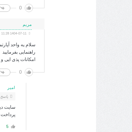
0
مریم
1404-07-11 11:28
راهنمایی بفرمایید
امکانات پذی ایی و
0
امیر
پاسخ 
سایت دیو
پرداخت ک
5