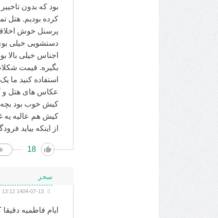
بود که بدون تاخییر
کرده بودیم. هتل تم
پرسنل خوش اخلاقی د
دستشویی خیلی بوی 
اجناس خیلی بالا بو
بگیره. قیمت شکلات 
عکاس های هتل و گش
کیش خوب بود بچه ه
از اینکه بیاید فر
18
سحر
1404-07-13 13:12
ایام فاطمیه دقیقا