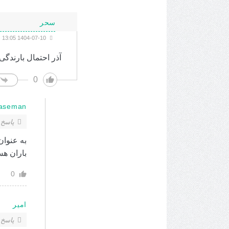
سحر
1404-07-10 13:05
آذر احتمال بارندگی
0
aseman
پاسخ 
باران هس
0
امیر
پاسخ 