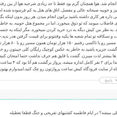
 انجام شد. هوا همچنان گرم بود فقط تا حد زیادی شرحیه هوا از بین رفته
یز و خوبیه صبحانه عالی و مفصل. اتاق های هتل یه کم فرسوده شده اما
اره هر کاری داشته باشید براتون انجام میدن. هر روز بدون اینکه بگی
فاضلاب میومد که تو ذوق میخورد. اما در مجموع هتل خوبیه. به خاط
د. به نظر من کیش دیگه به درد خرید کردن نمیخوره‌. مگر اینکه یه ج
و نسکافه تو تمام شعبه ها یکیه وقتتونو برای قیمت گرفتن هدر ندید.ح
استفاده کنید ما یک مسیر
ت جزیره باشید به خاطر یه عکس کوچیک رایگان کلی جیبتون رو خالی
ا بیشتر لذت میبرن. گشت با قایق هم حرف نداشت حتما امتحان کنید
کیش هم عالیه یه غذا برای ۲
ودگاه از سایت فرودگاه کیش ساعت پروازتون رو چک کنید.امیدوارم بهت
پاسخ
 کی میشه؟ در ایام فاطمیه کشتیهای تفریحی و جنگ قطعا تعطیله