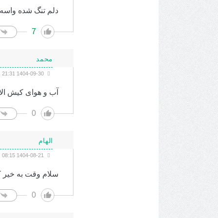
دلم تنگ شده واسه
7
محمد
1404-09-30 21:31
آب و هوای کیش ال
0
الهام
1404-08-21 08:15
سلام وقت به خیر
0