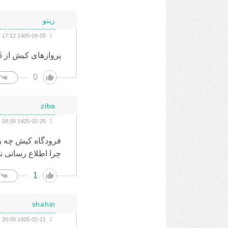
زینو
1405-04-05 17:12
پروازهای کیش از 5 تیر شروع شد. تهران مشهد اصفهان شیراز به سمت کیش
0
ziba
1405-02-25 08:30
فرودگاه کیش چه زم
چرا اطلاع رسانی ن
1
shahin
1405-02-21 20:09