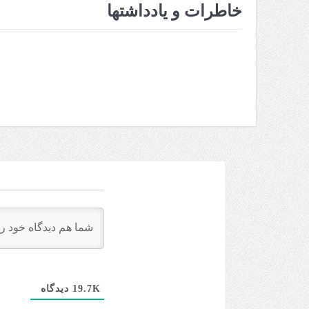
پارک دلفین کیش و باغ پرندگ
خاطرات و یادداشتها
شاتل سواری
اجاره موتور در کیش
پاراسل کیش
جت اسکی
سامانه پاسخگویی به شکایا
کلوپ های کیش: غواصی و تف
دیدگاه
19.7K