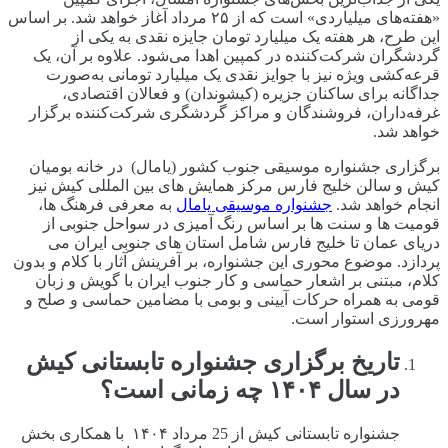
«هفته‌های میلیاردی» است که از ۲۵ مرداد آغاز خواهد شد. بر اساس
این طرح، هر هفته یک میلیارد تومان جایزه نقدی به یکی از
گردشگران شرکت‌کننده در کمپین اهدا می‌شود. علاوه بر آن، یک
قرعه‌کشی ویژه نیز با جوایز نقدی یک میلیارد تومانی به‌صورت
جداگانه برای ساکنان جزیره (کیشوندان) و فعالان اقتصادی،
غرفه‌داران، فروشندگان و مراکز گردشگری شرکت‌کننده برگزار
خواهد شد.
برگزاری جشنواره موسیقی جنوب کشور (یامال) در خانه بومیان
کیش و سالن خلیج فارس مرکز همایش های بین المللی کیش نیز
انجام خواهد شد.
جشنواره موسیقی یامال
به معرفی فرهنگ ها،
قومیت ها و سنت ها بر اساس رنگ آمیزی در سواحل جنوبی از
دریای عمان تا خلیج فارس شامل استان های جنوبی ایران می
پردازد. موضوع محوری این جشنواره، بر آفرینش آثار با کلام و بدون
کلام، مبتنی بر اشعار حماسی و کار جنوب ایران با گویش و زبان
قومی به همراه حرکات آیینی و بومی با مضامین حماسی و صلح و
مهرورزی استوار است.
تاریخ برگزاری جشنواره تابستانی کیش
در سال ۱۴۰۴ چه زمانی است؟
جشنواره تابستانی کیش از 25 مرداد ۱۴۰۴ با همکاری بخش