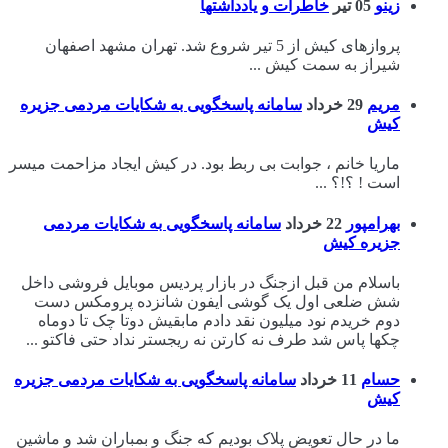
زینو
05 تیر
خاطرات و یادداشتها
پروازهای کیش از 5 تیر شروع شد. تهران مشهد اصفهان
شیراز به سمت کیش ...
مریم
29 خرداد
سامانه پاسخگویی به شکایات مردمی جزیره
کیش
ماریا خانم ، جوابت بی ربط بود. در کیش ایجاد مزاحمت میسر
است ! ؟!؟ ...
بهرامپور
22 خرداد
سامانه پاسخگویی به شکایات مردمی
جزیره کیش
باسلام من قبل ازجنگ در بازار پردیس موبایل فروشی داخل
شش ضلعی اول یک گوشی ایفون شانزده پرومکس دست
دوم خریدم نود میلیون نقد دادم مابقیش دوتا چک تا دوماه
چکها پاس شد طرف نه کارتن نه ریجستر نداد حتی فاکتو ...
حسام
11 خرداد
سامانه پاسخگویی به شکایات مردمی جزیره
کیش
ما در حال تعویض پلاک بودیم که جنگ و بمباران شد و ماشین