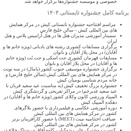
خصوصی و موسسه جشنواره‌ها برگزار خواهد شد.
برنامه کامل جشنواره تابستانی ۱۴۰۴
مراسم افتتاحیه جشنواره تابستانی کیش در مرکز همایش
های بین المللی کیش – سالن خلیج فارس
سمینار آموزشی مدیران هتل ها در هتل آرامیس پلاس و هتل
ایران
برگزاری مسابقات کشوری رشته های بادبانی (ویژه خانم ها و
آقایان) در محل پلاژ آقایان و بانوان
مسابقات قهرمان کشوری جت اسکی و جت بُت (ویژه خانم
ها و آقایان) در محل پلاژ آقایان و بانوان
برگزاری جشنواره موسیقی جنوب کشور (یامال) در سه نوبت
در مرکز همایش های بین المللی کیش (سالن خلیج فارس) و
خانه مردم شناسی بومیان کیش
جشنواره بزرگ تخفیف کیش (به مناسبت عید سعید قربان تا
عید سعید غدیرخم) در مراکز تفریحی و گردشگری کیش
المپیاد ورزشی کانون وکلای کشور (ویژه خانم ها و آقایان) در
دهکده المپیک کیش
دوره آموزشی عکاسی و فیلمبرداری با حضور بلاگرهای
کشور در مرکز همایش های بین المللی کیش
ضیافت اختتامیه میت (MEET) با حضور کارآفرینان برتر
کشور در مرکز همایش های بین المللی کیش
کنسرت مشترک علی زندوکیلی، کاوه آفاق و رستاک حلاج در