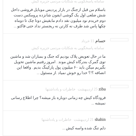
سامانه پاسخگویی به شکایات مردمی جزیره کیش
باسلام من قبل ازجنگ در بازار پردیس موبایل فروشی داخل
شش ضلعی اول یک گوشی ایفون شانزده پرومکس دست
دوم خریدم نود میلیون نقد دادم مابقیش دوتا چک تا دوماه
چکها پاس شد طرف نه کارتن نه ریجستر نداد حتی فاکتو ...
حسام
11 خرداد
سامانه پاسخگویی به شکایات مردمی جزیره کیش
ما در حال تعویض پلاک بودیم که جنگ و بمباران شد و ماشین
توی گمرک بندرگاه کیش موند . امروز رفتیم ماشین تحویل
بگیریم میگن باید ۶۰ میلیون پول پارکینگ بدیم . واقعا این
انصافه ؟!؟ خدا رو خوش نمیاد .از مسئول ...
ziba
25 اردیبهشت
خاطرات و یادداشتها
فرودگاه کیش چه زمانی دوباره باز میشه؟ چرا اطلاع رسانی
نمیشه ...
shahin
21 اردیبهشت
خاطرات و یادداشتها
دلم تنگ شده واسه کیش ...