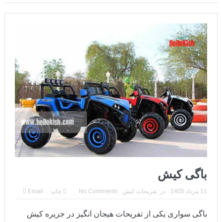
کنسرت های کیش 1405
پارک دلفین کیش و باغ پرندگان
شاتل سواری
اجاره موتور در کیش
پاراسل کیش
جت اسکی
سامانه پاسخگویی به شکایات مردمی جزیره کیش
کلوپ های کیش: غواصی و تفریحات دریایی
باگی کیش
11 مرداد 1405
در:
تفریحات کیش
No Comments
چاپ
Email
باگی سواری یکی از تفریحات هیجان انگیز در جزیره کیش