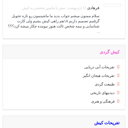
فرهادی
13 اردیبهشت
سفر با ماشین شخصی به کیش
سلام ممنون میشم جواب بدید ما ماشینمون رو تازه تحویل
گرفتیم تصمیم داریم ۱۸هم راهی کیش بشیم ولی کارت
شناسایی و بیمه شخص ثالث هنوز نیومده چکار میشه کرد؟؟؟
...
کیش گردی
تفریحات آبی دریایی
تفریحات هیجان انگیز
طبیعت گردی
دیدنیهای تاریخی
فرهنگی و هنری
تفریحات کیش