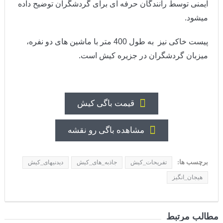
ایمنی توسط رانندگان حرفه ای برای گردشگران توضیح داده
میشود.
پیست خاکی نیز به طول 400 متر با ماشین های دو نفره،
ميزبان گردشگران در جزيره كيش است.
قیمت باگی کیش
مشاهده باگی رو نقشه
برچسب ها:
تفریحات_کیش
جاذبه_های_کیش
دیدنیهای_کیش
هیجان_انگیز
مطالب مرتبط