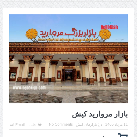
کنسرت های کیش 1405
پارک دلفین کیش و باغ پرندگان
شاتل سواری
اجاره موتور در کیش
پاراسل کیش
جت اسکی
سامانه پاسخگویی به شکایات مردمی جزیره کیش
کلوپ های کیش: غواصی و تفریحات دریایی
بازار مروارید کیش
11 مرداد 1405
در:
بازارهای کیش
No Comments
چاپ
Email