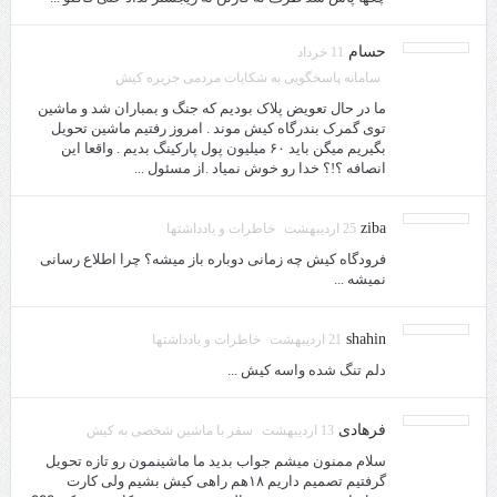
حسام
11 خرداد
سامانه پاسخگویی به شکایات مردمی جزیره کیش
ما در حال تعویض پلاک بودیم که جنگ و بمباران شد و ماشین
توی گمرک بندرگاه کیش موند . امروز رفتیم ماشین تحویل
بگیریم میگن باید ۶۰ میلیون پول پارکینگ بدیم . واقعا این
انصافه ؟!؟ خدا رو خوش نمیاد .از مسئول ...
ziba
25 اردیبهشت
خاطرات و یادداشتها
فرودگاه کیش چه زمانی دوباره باز میشه؟ چرا اطلاع رسانی
نمیشه ...
shahin
21 اردیبهشت
خاطرات و یادداشتها
دلم تنگ شده واسه کیش ...
فرهادی
13 اردیبهشت
سفر با ماشین شخصی به کیش
سلام ممنون میشم جواب بدید ما ماشینمون رو تازه تحویل
گرفتیم تصمیم داریم ۱۸هم راهی کیش بشیم ولی کارت