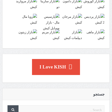
I Love KISH
جستجو