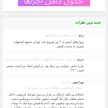
جدید ترین نظرات
زینو
05 تیر
خاطرات و یادداشتها
پروازهای کیش از 5 تیر شروع شد. تهران مشهد اصفهان
شیراز به سمت کیش ...
مریم
29 خرداد
سامانه پاسخگویی به شکایات مردمی جزیره کیش
ماریا خانم ، جوابت بی ربط بود. در کیش ایجاد مزاحمت میسر
است ! ؟!؟ ...
بهرامپور
22 خرداد
سامانه پاسخگویی به شکایات مردمی جزیره کیش
باسلام من قبل ازجنگ در بازار پردیس موبایل فروشی داخل
شش ضلعی اول یک گوشی ایفون شانزده پرومکس دست
دوم خریدم نود میلیون نقد دادم مابقیش دوتا چک تا دوماه
چکها پاس شد طرف نه کارتن نه ریجستر نداد حتی فاکتو ...