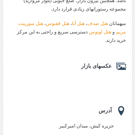
باشد. همچنین بیرون بازار، ضلع جنوبی (بلوار مروارید)
مجموعه رستورانهای زیادی قرارد دارد.
میهمانان
هتل صدف
،
هتل آنا
،
هتل ققنوس
،
هتل سورینت
مریم
و
هتل لوتوس
دسترسی سریع و راحتی به این مرکز
خرید دارند.
عکسهای بازار
آدرس
جزیره کیش، میدان امیرکبیر