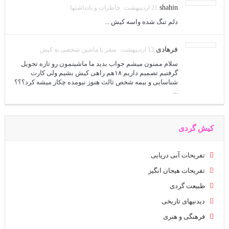
shahin
21 اردیبهشت
خاطرات و یادداشتها
دلم تنگ شده واسه کیش ...
فرهادی
13 اردیبهشت
سفر با ماشین شخصی به کیش
سلام ممنون میشم جواب بدید ما ماشینمون رو تازه تحویل
گرفتیم تصمیم داریم ۱۸هم راهی کیش بشیم ولی کارت
شناسایی و بیمه شخص ثالث هنوز نیومده چکار میشه کرد؟؟؟
...
کیش گردی
تفریحات آبی دریایی
تفریحات هیجان انگیز
طبیعت گردی
دیدنیهای تاریخی
فرهنگی و هنری