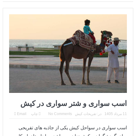
کنسرت های کیش 1405
پارک دلفین کیش و باغ پرندگان
شاتل سواری
اجاره موتور در کیش
پاراسل کیش
جت اسکی
سامانه پاسخگویی به شکایات مردمی جزیره کیش
اسب سواری و شتر سواری در کیش
11 مرداد 1405
در:
تفریحات کیش
No Comments
چاپ
Email
اسب سواری در سواحل کیش یکی از جاذبه های تفریحی