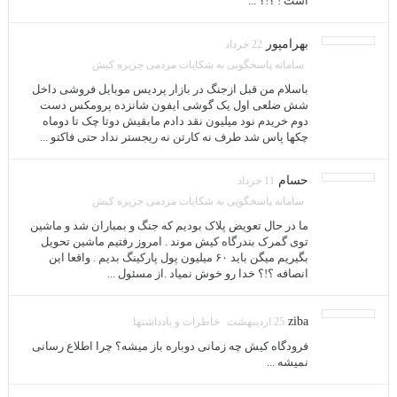
است ! ؟!؟ ...
بهرامپور
22 خرداد
سامانه پاسخگویی به شکایات مردمی جزیره کیش
باسلام من قبل ازجنگ در بازار پردیس موبایل فروشی داخل
شش ضلعی اول یک گوشی ایفون شانزده پرومکس دست
دوم خریدم نود میلیون نقد دادم مابقیش دوتا چک تا دوماه
چکها پاس شد طرف نه کارتن نه ریجستر نداد حتی فاکتو ...
حسام
11 خرداد
سامانه پاسخگویی به شکایات مردمی جزیره کیش
ما در حال تعویض پلاک بودیم که جنگ و بمباران شد و ماشین
توی گمرک بندرگاه کیش موند . امروز رفتیم ماشین تحویل
بگیریم میگن باید ۶۰ میلیون پول پارکینگ بدیم . واقعا این
انصافه ؟!؟ خدا رو خوش نمیاد .از مسئول ...
ziba
25 اردیبهشت
خاطرات و یادداشتها
فرودگاه کیش چه زمانی دوباره باز میشه؟ چرا اطلاع رسانی
نمیشه ...